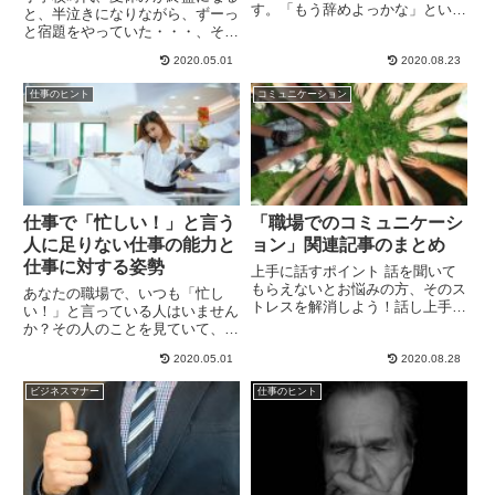
す。「もう辞めよっかな」という
と、半泣きになりながら、ずーっ
軽いのから、実際に退職届を書
と宿題をやっていた・・・、そん
い...
な経験はありませんか？夏休み
2020.05.01
2020.08.23
が...
仕事のヒント
コミュニケーション
仕事で「忙しい！」と言う
「職場でのコミュニケーシ
人に足りない仕事の能力と
ョン」関連記事のまとめ
仕事に対する姿勢
上手に話すポイント 話を聞いて
もらえないとお悩みの方、そのス
あなたの職場で、いつも「忙し
トレスを解消しよう！話し上手は
い！」と言っている人はいません
聞き上手 話をしやすい人と話
か？その人のことを見ていて、あ
を...
なたはどう感じますか？うっとう
2020.05.01
2020.08.28
し...
ビジネスマナー
仕事のヒント