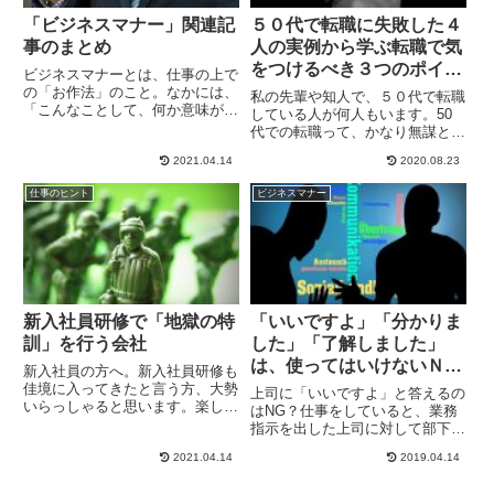
「ビジネスマナー」関連記
５０代で転職に失敗した４
事のまとめ
人の実例から学ぶ転職で気
をつけるべき３つのポイン
ビジネスマナーとは、仕事の上で
ト
の「お作法」のこと。なかには、
私の先輩や知人で、５０代で転職
「こんなことして、何か意味があ
している人が何人もいます。50
るの？」と思えるものもありま
代での転職って、かなり無謀とい
す...
うイメージがありますよね。実
2021.04.14
2020.08.23
は...
仕事のヒント
ビジネスマナー
新入社員研修で「地獄の特
「いいですよ」「分かりま
訓」を行う会社
した」「了解しました」
は、使ってはいけないＮＧ
新入社員の方へ。新入社員研修も
ワードか？！
佳境に入ってきたと言う方、大勢
上司に「いいですよ」と答えるの
いらっしゃると思います。楽し
はNG？仕事をしていると、業務
い、おもしろい、役に立つ、怖
指示を出した上司に対して部下が
い、...
「いいですよ」と言っているの
2021.04.14
2019.04.14
を...