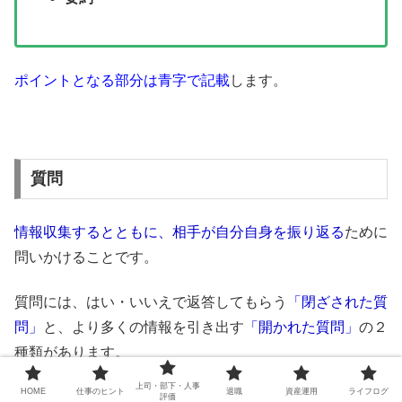
ポイントとなる部分は青字で記載
します。
質問
情報収集するとともに、相手が自分自身を振り返る
ために
問いかけることです。
質問には、はい・いいえで返答してもらう
「閉ざされた質
問」
と、より多くの情報を引き出す
「開かれた質問」
の２
種類があります。
上司・部下・人事
HOME
仕事のヒント
退職
資産運用
ライフログ
評価