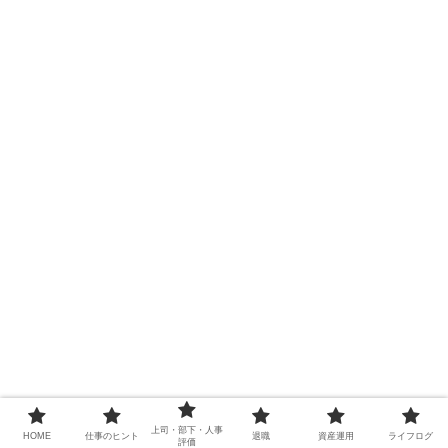
上司・部下・人事
HOME
仕事のヒント
退職
資産運用
ライフログ
評価