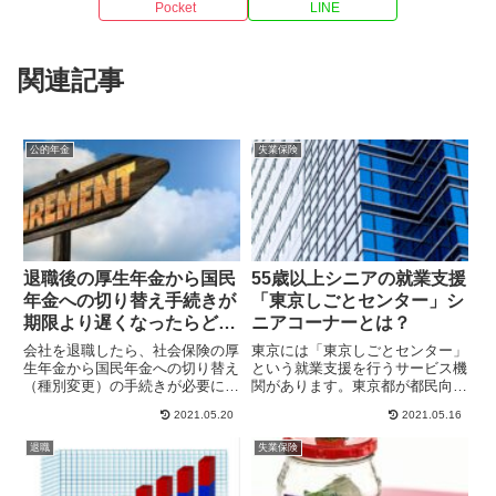
Pocket
LINE
関連記事
公的年金
失業保険
退職後の厚生年金から国民
55歳以上シニアの就業支援
年金への切り替え手続きが
「東京しごとセンター」シ
期限より遅くなったらどう
ニアコーナーとは？
なる？
会社を退職したら、社会保険の厚
東京には「東京しごとセンター」
生年金から国民年金への切り替え
という就業支援を行うサービス機
（種別変更）の手続きが必要にな
関があります。東京都が都民向け
ります。厚生年金からの脱退手
に雇用や就業を支援するサービ
2021.05.20
2021.05.16
続...
ス...
退職
失業保険