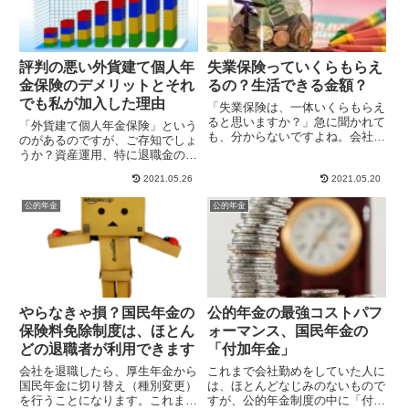
評判の悪い外貨建て個人年
失業保険っていくらもらえ
金保険のデメリットとそれ
るの？生活できる金額？
でも私が加入した理由
「失業保険は、一体いくらもらえ
ると思いますか？」急に聞かれて
「外貨建て個人年金保険」という
も、分からないですよね。会社で
のがあるのですが、ご存知でしょ
働いている間は、そんなに気に
うか？資産運用、特に退職金の運
す...
用先の１つとして、銀行が強く
2021.05.26
2021.05.20
プ...
公的年金
公的年金
やらなきゃ損？国民年金の
公的年金の最強コストパフ
保険料免除制度は、ほとん
ォーマンス、国民年金の
どの退職者が利用できます
「付加年金」
会社を退職したら、厚生年金から
これまで会社勤めをしていた人に
国民年金に切り替え（種別変更）
は、ほとんどなじみのないもので
を行うことになります。これまで
すが、公的年金制度の中に「付加