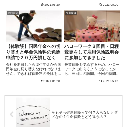
会社が給料から天引きで支払っ
年金」という年金制度がありま
2021.05.20
2021.05.20
て...
す...
公的年金
失業保険
【体験談】国民年金への切
ハローワーク３回目・日程
り替えと年金保険料の免除
変更をして雇用保険説明会
申請で２０万円損しなくて
に参加してきました
済みました
会社を退職したら厚生年金から国
失業保険を受給するため、ハロー
民年金に切り替えなければなりま
ワークに出向くようになってか
せん。できれば保険料の免除を受
ら、三回目の訪問。今回の訪問目
けたいもの。そのルールとあわ
的は、雇用保険説明会への参加で
2021.05.20
2021.05.16
せ、手続きを行いましたので、簡
す...
単に説明します。
そもそも健康保険って何？入らないとダ
メなの？生命保険とどう違うの？